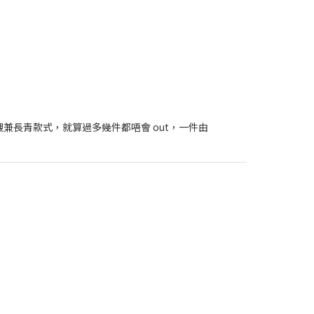
首選，易襯兼長青款式，就算過多幾件都唔會 out，一件由