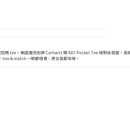
 tee！美國潮流街牌 Carhartt 嘅 K87 Pocket Tee 絕對係
件 mix＆match 一啲都唔貴，男女裝都有㗎。