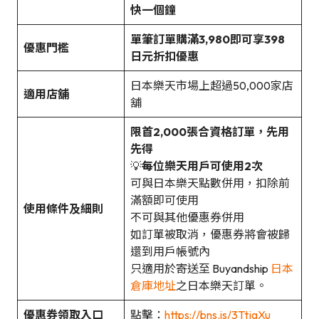
快一個鐘
單筆訂單購滿3,980即可享398
優惠門檻
日元折扣優惠
日本樂天市場上超過50,000家店
適用店舖
舖
限首2,000張合資格訂單，先用
先得
💡
每位樂天用戶可使用2次
可與日本樂天點數併用，扣除前
滿額即可使用
使用條件及細則
不可與其他優惠券併用
如訂單被取消，優惠券將會被歸
還到用戶帳號內
只適用於寄送至 Buyandship
日本
倉庫地址
之日本樂天訂單。
優惠券領取入口
點擊：
https://bns.is/3TtjgXu