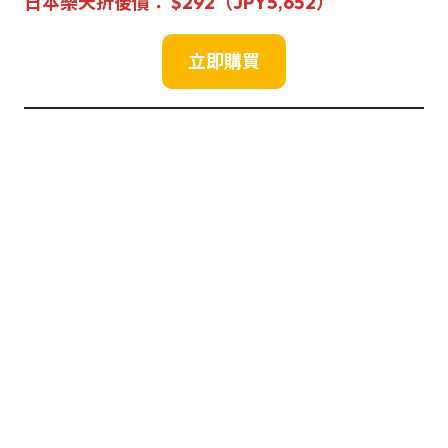
日本樂天折後價： $292（JPY5,652）
立即購買