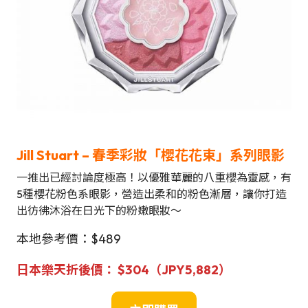
Jill Stuart –
春季彩妝「櫻花花束」系列眼影
一推出已經討論度極高！以優雅華麗的八重櫻為靈感，有
5種櫻花粉色系眼影，營造出柔和的粉色漸層，讓你打造
出彷彿沐浴在日光下的粉嫩眼妝～
本地參考價：$489
日本樂天折後價： $304（JPY5,882）