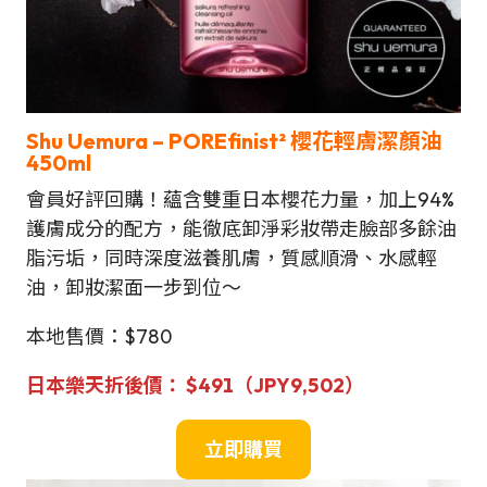
Shu Uemura –
POREfinist² 櫻花輕膚潔顏油
450m
l
會員好評回購！蘊含雙重日本櫻花力量，加上94%
護膚成分的配方，能徹底卸淨彩妝帶走臉部多餘油
脂污垢，同時深度滋養肌膚，質感順滑、水感輕
油，卸妝潔面一步到位～
本地售價：$780
日本樂天折後價： $491（JPY9,502）
立即購買