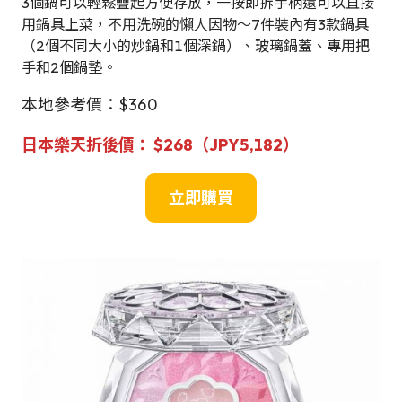
3個鍋可以輕鬆疊起方便存放，一按即拆手柄還可以直接
用鍋具上菜，不用洗碗的懶人因物～7件裝內有3款鍋具
（2個不同大小的炒鍋和1個深鍋）、玻璃鍋蓋、專用把
手和2個鍋墊。
本地參考價：$360
日本樂天折後價： $268（JPY5,182）
立即購買