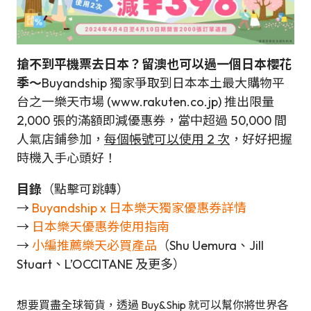
搶不到平機票去日本？
留澳也可以過一個日本櫻花
季～
Buyandship 獨家爭取到日本本土最大購物平
台之一樂天市場 (www.rakuten.co.jp) 推出限量
2,000 張的滿額即減優惠券，當中超過 50,000 間
人氣店鋪參加，
每個帳號可以使用 2 次
，好好把握
時機入手心頭好！
目錄
（點擊可跳轉）
→
Buyandship x 日本樂天獨家優惠券詳情
→
日本樂天優惠券使用指南
→
小編推薦樂天必買產品
（Shu Uemura、Jill
Stuart、L’OCCITANE 及更多）
想要買盡全球筍貨，透過 Buy&Ship 就可以幫你將世界各