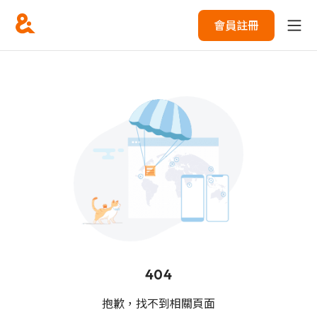
會員註冊
404
抱歉，找不到相關頁面