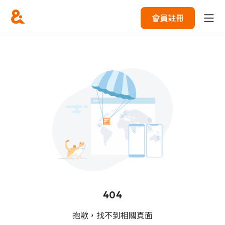
會員註冊
404
抱歉，找不到相關頁面