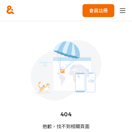
會員註冊
404
抱歉，找不到相關頁面