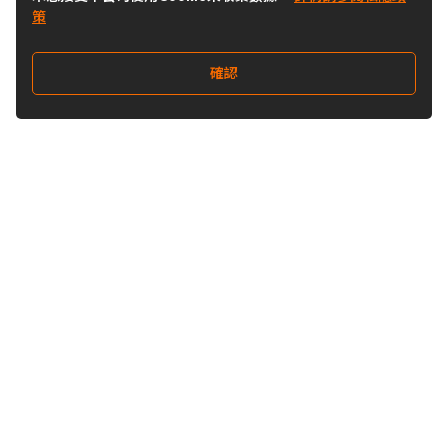
策
確認
關注我們
Buy&Ship 澳門
buyandship.goodies
關於 Buy&Ship
集運資訊
關於我們
海外倉庫