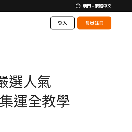
澳門 - 繁體中文
登入
會員註冊
鑼！嚴選人氣
海外集運全教學