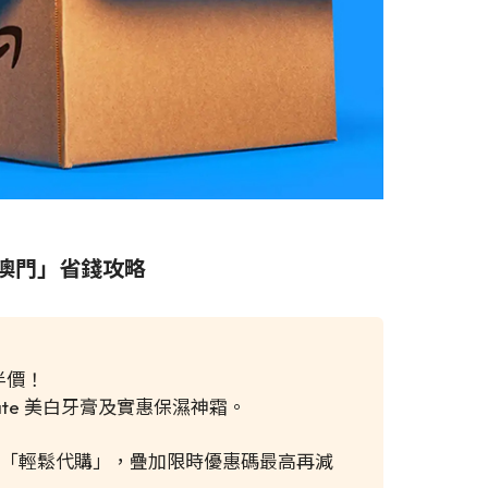
不送澳門」省錢攻略
半價！
gate 美白牙膏及實惠保濕神霜。
「輕鬆代購」，疊加限時優惠碼最高再減