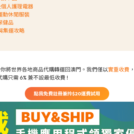
家居及個人護理電器
與運動休閒服裝
及保健品
教學與集運攻略
可以幫你將世界各地商品代購轉運回澳門。我們僅以
實重收費
只需 6% 兼不設最低收費 !
點我免費註冊兼拎$
20
運費試用