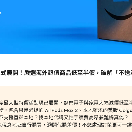
zon 減價正式展開！嚴選海外超值商品低至半價，破解「
n 年度最大型特價活動現已展開，熱門電子與家電大幅減價低至
包含果迷必搶的 AirPods Max 2、本地難求的美版 Col
不支援直郵本地？找本地代購又怕手續費高昂兼難辨真偽？
免稅倉地址自行購買，避開代購差價！不想處理訂單更可一鍵