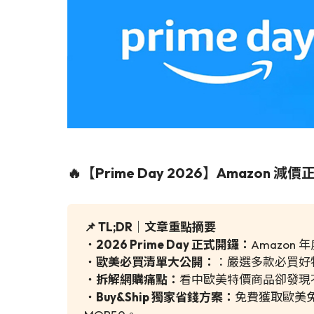
🔥【Prime Day 2026】Ama
📌 TL;DR｜文章重點摘要
・
2026 Prime Day 正式開鑼：
Amazo
・
歐美必買清單大公開：
：嚴選多款必買好物，
・
拆解網購痛點：
看中歐美特價商品卻發現
・
Buy&Ship 獨家省錢方案：
免費獲取歐美