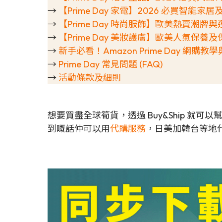
→
【Prime Day 家電】2026 必買智能
→
【Prime Day 時尚服飾】歐美熱賣潮牌
→
【Prime Day 美妝護膚】歐美人氣保養
→
新手必看！Amazon Prime Day 網購
→
Prime Day 常見問題 (FAQ)
→
活動條款及細則
想要買盡全球筍貨，透過 Buy&Ship 就
到嘅話仲可以用
代購服務
，日美加韓台等地代購