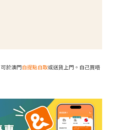
，可於澳門
自提點自取
或送貨上門。自己買唔