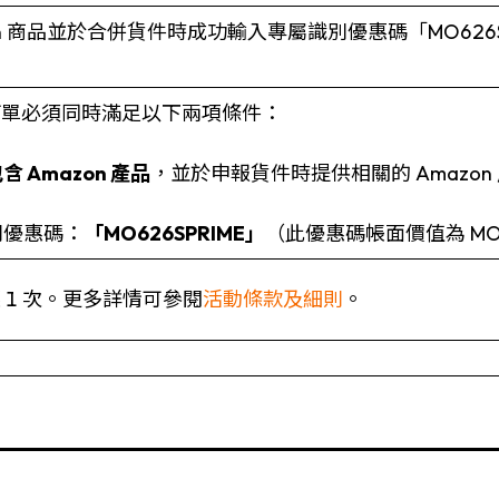
n 商品並於合併貨件時成功輸入專屬識別優惠碼「MO626S
訂單必須同時滿足以下兩項條件：
含 Amazon 產品
，並於申報貨件時提供相關的 Amazon
別優惠碼：
「MO626SPRIME」
（此優惠碼帳面價值為 M
 1 次。更多詳情可參閱
活動條款及細則
。