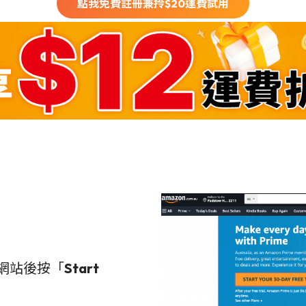
點我免費註冊兼拎$
20
運費試用
網站後按「
Start