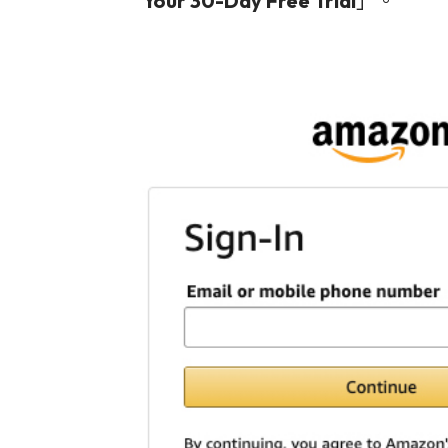
Your 30-Day Free Trial
」。