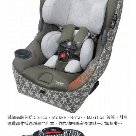
減價品牌包括 Chicco、Stokke、Britax、Maxi Cosi 等等，計埋
運費都仲抵過喺專門店買，作為精明嘅家長你哋一定識揀啦～