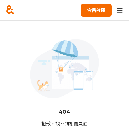
會員註冊
404
抱歉，找不到相關頁面