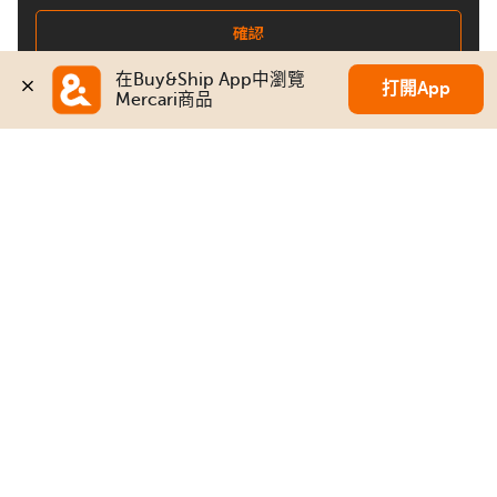
確認
在Buy&Ship App中瀏覽
打開App
Mercari商品
關注我們
Buy&Ship 澳門
buyandship.goodies
關於 Buy&Ship
集運資訊
關於我們
海外倉庫
我們的優勢
禁運品