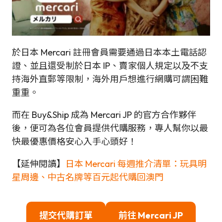
於日本 Mercari 註冊會員需要通過日本本土電話認
證、並且還受制於日本 IP、賣家個人規定以及不支
持海外直郵等限制，海外用戶想進行網購可謂困難
重重。
而在 Buy&Ship 成為 Mercari JP 的官方合作夥伴
後，便可為各位會員提供代購服務，專人幫你以最
快最優惠價格安心入手心頭好！
【延伸閱讀】
日本 Mercari 每週推介清單：玩具明
星周邊、中古名牌等百元起代購回澳門
提交代購訂單
前往
Mercari
JP