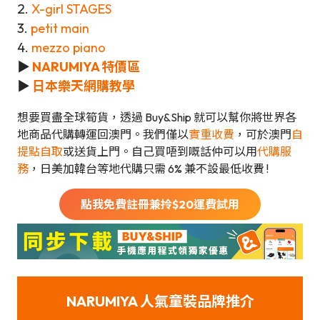
2.
X-girl STAGES
3.
petit main
4.
mezzo piano
▶
NARUMIYA 特價區
▶
日本樂天網購教學
想要買盡全球筍貨，透過 Buy&Ship 就可以幫你將世界各
地商品代購轉運回澳門。我們僅以
實重收費
，可於澳門
自
提點自取
或送貨上門。自己買唔到嘅話仲可以用
代購服
務
，日美加韓台等地代購只需 6% 兼不設最低收費 !
點我免費註冊兼拎$
20
運費試用
NARUMIYA 人氣童裝品牌
推介