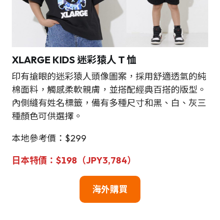
XLARGE KIDS 迷彩猿人 T 恤
印有搶眼的迷彩猿人頭像圖案，採用舒適透氣的純
棉面料，觸感柔軟親膚，並搭配經典百搭的版型。
內側縫有姓名標籤，備有多種尺寸和黑、白、灰三
種顏色可供選擇。
本地參考價：$299
日本
特
價：
$198（
JPY3,784
）
海外購買