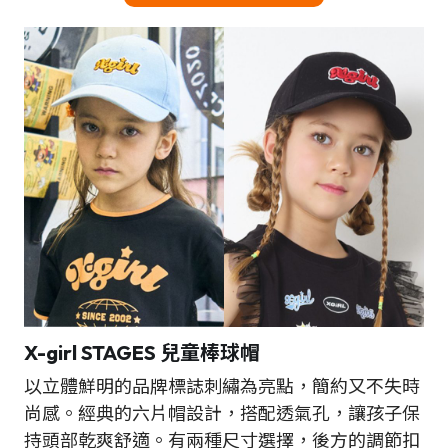
X-girl STAGES 兒童棒球帽
以立體鮮明的品牌標誌刺繡為亮點，簡約又不失時
尚感。經典的六片帽設計，搭配透氣孔，讓孩子保
持頭部乾爽舒適。有兩種尺寸選擇，後方的調節扣