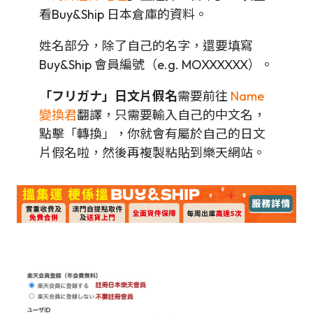
看Buy&Ship 日本倉庫的資料。
姓名部分，除了自己的名字，還要填寫
Buy&Ship 會員編號（e.g. MOXXXXXX）。
「フリガナ」日文片假名
需要前往
Name
變換君
翻譯，只需要輸入自己的中文名，
點擊「轉換」，你就會有屬於自己的日文
片假名啦，然後再複製粘貼到樂天網站。