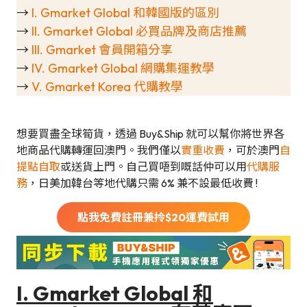
→
I. Gmarket Global 和韓國版的區別
→
II. Gmarket Global 必買品牌及商店推薦
→
III. Gmarket 會員開箱分享
→
IV. Gmarket Global 網購集運教學
→
V. Gmarket Korea 代購教學
想要買盡全球筍貨，透過 Buy&Ship 就可以幫你將世界各
地商品代購轉運回澳門。我們僅以
實重收費
，可於澳門
自
提點自取
或送貨上門。自己買唔到嘅話仲可以用
代購服
務
，日美加韓台等地代購只需 6% 兼不設最低收費 !
點我免費註冊兼拎$
20
運費試用
I. Gmarket Global 和