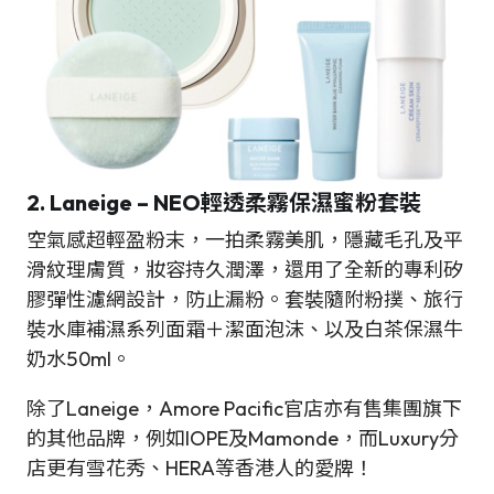
2. Laneige – NEO輕透柔霧保濕蜜粉
套裝
空氣感超輕盈粉末，一拍柔霧美肌，隱藏毛孔及平
滑紋理膚質，妝容持久潤澤，還用了全新的專利矽
膠彈性濾網設計，防止漏粉。套裝隨附粉撲、旅行
裝水庫補濕系列面霜＋潔面泡沫、以及白茶保濕牛
奶水50ml。
除了Laneige，Amore Pacific官店亦有售集團旗下
的其他品牌，例如IOPE及Mamonde，而Luxury分
店更有雪花秀、HERA等香港人的愛牌！