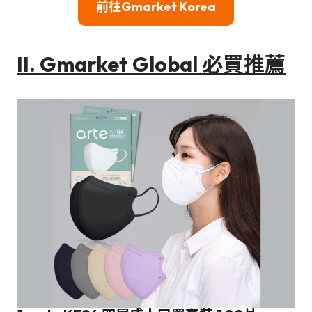
前往Gmarket Korea
II.
Gmarke
t Global 必買推薦