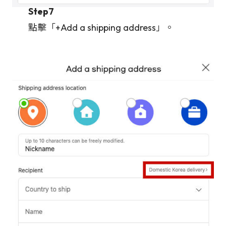
Step7
點擊「+Add a shipping address」。