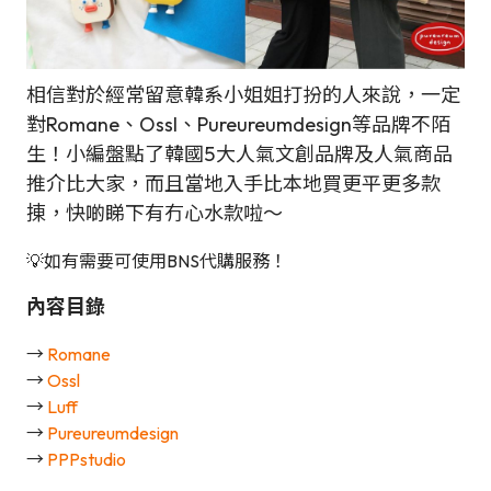
相信對於經常留意韓系小姐姐打扮的人來說，一定
對Romane、Ossl、Pureureumdesign等品牌不陌
生！小編盤點了韓國5大人氣文創品牌及人氣商品
推介比大家，而且當地入手比本地買更平更多款
㨂，快啲睇下有冇心水款啦～
💡如有需要可使用BNS代購服務！
內容目錄
→
Romane
→
Ossl
→
Luff
→
Pureureumdesign
→
PPPstudio