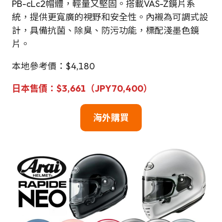
PB-cLc2帽體，輕量又堅固。搭載VAS-Z鏡片系
統，提供更寬廣的視野和安全性。內襯為可調式設
計，具備抗菌、除臭、防污功能，標配淺墨色鏡
片。
本地參考價：$4,180
日本售價：$3,661（JPY70,400）
海外購買