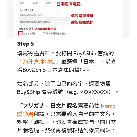
Step 6
填寫寄送資料。要打開 Buy&Ship 官網的
「
海外倉庫地址
」並選擇「日本」，以查
看Buy&Ship 日本倉庫的資料。
姓名部分，除了自己的名字，還要填寫
Buy&Ship 會員編號（e.g. MOXXXXXX）。
「フリガナ」日文片假名
需要前往
Name
變換君
翻譯，只需要輸入自己的中文名，
點擊「轉換」，你就會有屬於自己的日文
片假名啦，然後再複製粘貼到樂天網站。