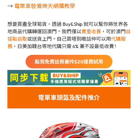
→
電單車裝備樂天網購教學
想要買盡全球筍貨，透過 Buy&Ship 就可以幫你將世界各
地商品代購轉運回澳門。我們僅以
實重收費
，可於澳門
自
提點自取
或送貨上門。自己買唔到嘅話仲可以用
代購服
務
，日美加韓台等地代購只需 6% 兼不設最低收費 !
點我免費註冊兼拎$
20
運費試用
電單車頭盔及配件推介