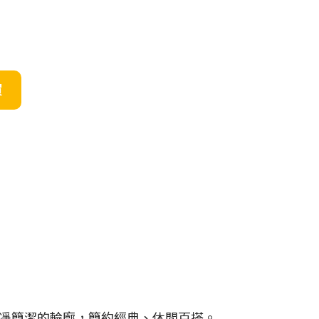
買
凈簡潔的輪廓，簡約經典、休閒百搭。