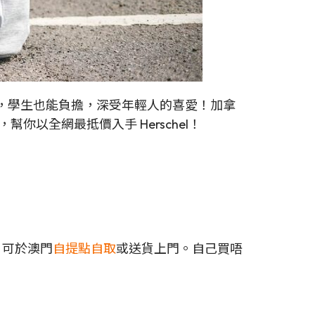
親民，學生也能負擔，深受年輕人的喜愛！加拿
你以全網最抵價入手 Herschel！
，可於澳門
自提點自取
或送貨上門。自己買唔