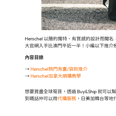
Herschel 以簡約獨特、有質感的設計
大官網入手比澳門平近一半！小編以下推介幾款 H
內容目錄
→
Herschel熱門背囊/袋款推介
→
Herschel加拿大網購教學
想要買盡全球筍貨，透過 Buy&Ship 就
到嘅話仲可以用
代購服務
，日美加韓台等地代購