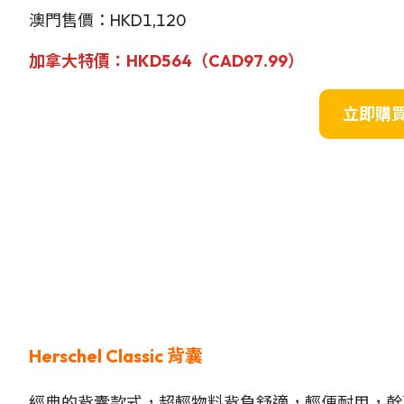
澳門售價：HKD1,120
加拿大特價
：HKD564（
CAD
97.99）
立即購
Herschel Classic
背囊
經典的背囊款式，超輕物料背負舒適，輕便耐用，幹