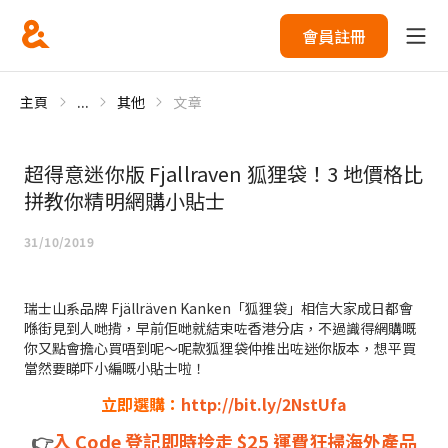
會員註冊
主頁
...
其他
文章
超得意迷你版 Fjallraven 狐狸袋！3 地價格比
拼教你精明網購小貼士
31/10/2019
瑞士山系品牌 Fjällräven Kanken「狐狸袋」相信大家成日都會
喺街見到人哋揹，早前佢哋就結束咗香港分店，不過識得網購嘅
你又點會擔心買唔到呢～呢款狐狸袋仲推出咗迷你版本，想平買
當然要睇吓小編嘅小貼士啦！
立即選購：
http://bit.ly/2NstUfa
👉
入 Code 登記即時拎走 $25 運費狂掃海外產品