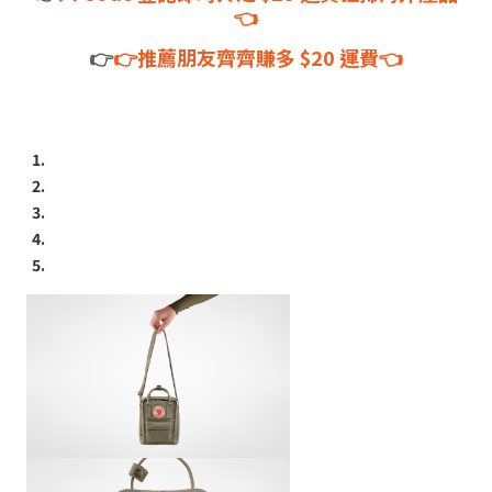
👈
👉
👉推薦朋友齊齊賺多 $20 運費👈