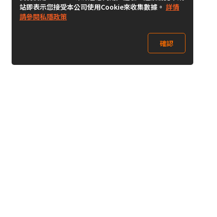
站即表示您接受本公司使用Cookie來收集數據。
詳情
請參閱私隱政策
確認
關注我們
Buy&Ship 澳門
buyandship.goodies