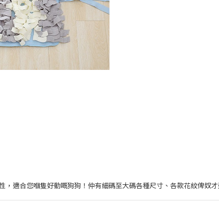
性，適合您嗰隻好動嘅狗狗！仲有細碼至大碼各種尺寸、各款花紋俾奴才