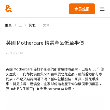
會員註冊
主頁
...
其他
文章
英國 Mothercare 精選產品低至半價
29/10/2018
英國 Mothercare 係好多家長們都會選擇嘅品牌，已經有 50 年悠
久歷史，一向都提供優質又新穎嘅嬰幼兒產品，雖然香港都有專
門店，不過又點夠網購平呢？當中包括服裝、家具、嬰兒手推
車、嬰兒床等一應俱全，宜家部份指定產品仲做緊優半價優惠；
買指定 BB 手推車仲有免費 car seat 座位添。