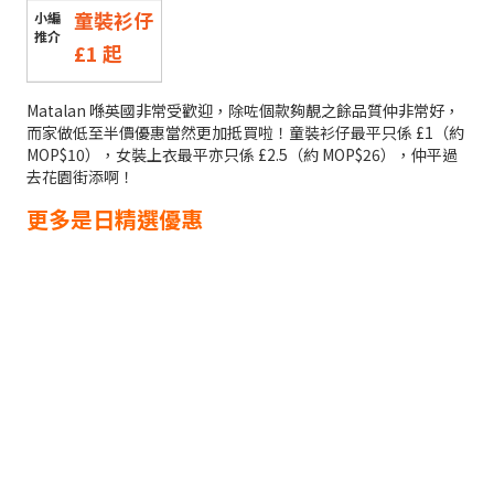
童裝衫仔
£1 起
Matalan 喺英國非常受歡迎，除咗個款夠靚之餘品質仲非常好，
而家做低至半價優惠當然更加抵買啦！童裝衫仔最平只係 £1（約
MOP$10），女裝上衣最平亦只係 £2.5（約 MOP$26），仲平過
去花園街添啊！
更多是日精選優惠