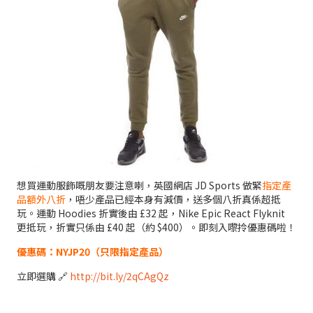
想買運動服飾嘅朋友要注意喇，英國網店 JD Sports 做緊
指定產
品額外八折
，唔少產品已經本身有減價，送多個八折真係超抵
玩。運動 Hoodies 折實後由 £32 起，Nike Epic React Flyknit
更抵玩，折實只係由 £40 起（約 $400）。即刻入嚟拎優惠碼啦！
優惠碼：NYJP20（只限指定產品）
立即選購 🔗
http://bit.ly/2qCAgQz