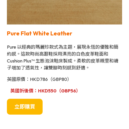
Pure Flat White Leather
Pure 以經典的瑪麗珍款式為主題，展現永恆的優雅和簡
約感。這款時尚高跟鞋採用漂亮的白色皮革鞋面和
Cushion Plus™ 生態泡沫鞋床製成。柔軟的皮革襯里和襪
子增加了透氣性，讓雙腳時刻感到舒適。
英國原價：HKD786（GBP80）
英國折後價：HKD550（GBP56）
立即購買