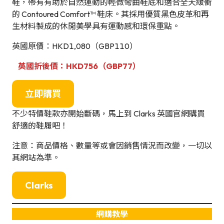
鞋，帶有有助於自然運動的輕微彎曲鞋底和適合全天緩衝
的 Contoured Comfort™ 鞋床。其採用優質黑色皮革和再
生材料製成的休閒美學具有運動感和環保重點。
英國原價：HKD1,080（GBP110）
英國折後價：HKD756（GBP77）
立即購買
不少特價鞋款亦開始斷碼，馬上到 Clarks 英國官網購買
舒適的鞋履吧！
注意：商品價格、數量等或會因銷售情況而改變，一切以
其網站為準。
Clarks
網購教學