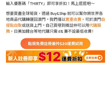
輸入優惠碼「THIRTY」即可享折扣！馬上逛逛吧～
想要買盡全球筍貨，透過 Buy&Ship 就可以幫你將世界各
地商品代購轉運回澳門。我們僅以
實重收費
，可於澳門
自
提點自取
或送貨上門。自己買唔到嘅話仲可以用
代購服
務
，日美加韓台等地代購只需 6% 兼不設最低收費 !
點我免費註冊兼拎$
20
運費試用