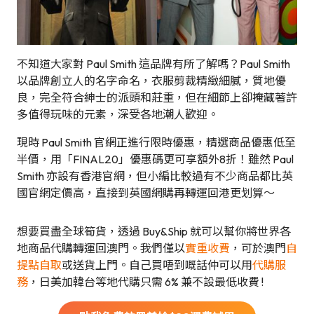
不知道大家對 Paul Smith 這品牌有所了解嗎？Paul Smith
以品牌創立人的名字命名，衣服剪裁精緻細膩，質地優
良，完全符合紳士的派頭和莊重，但在細節上卻掩藏著許
多值得玩味的元素，深受各地潮人歡迎。
現時 Paul Smith 官網正進行限時優惠，精選商品優惠低至
半價，用「FINAL20」優惠碼更可享額外8折！雖然 Paul
Smith 亦設有香港官網，但小編比較過有不少商品都比英
國官網定價高，直接到英國網購再轉運回港更划算～
想要買盡全球筍貨，透過 Buy&Ship 就可以幫你將世界各
地商品代購轉運回澳門。我們僅以
實重收費
，可於澳門
自
提點自取
或送貨上門。自己買唔到嘅話仲可以用
代購服
務
，日美加韓台等地代購只需 6% 兼不設最低收費 !