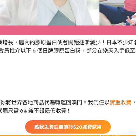
齡增長，體內的膠原蛋白便會開始逐漸減少！日本不少知
會員推介以下 6 個日牌膠原蛋白粉，部分在樂天入手低至本
可以幫你將世界各地商品代購轉運回澳門。我們僅以
實重收費
只需 6% 兼不設最低收費 !
點我免費註冊兼拎$
20
運費試用