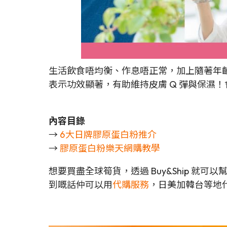
生活飲食唔均衡、作息唔正常，加上隨著年
表示功效顯著，有助維持皮膚 Q 彈與保濕！
內容目錄
→
6大日牌膠原蛋白粉推介
→
膠原蛋白粉樂天網購教學
想要買盡全球筍貨，透過 Buy&Ship 就
到嘅話仲可以用
代購服務
，日美加韓台等地代購