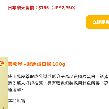
日本樂天售價：$155（JPY
2,950
）
立即購
美粉屋
–
膠原蛋白粉
100
g
使用豬皮萃取成分製成低分子高品質膠原蛋白，該產品自
過 3 萬人好評推薦，另有藍色包裝採用鮭魚所製，
速溶解。
本地無售