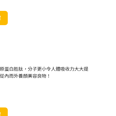
買
度膠原蛋白胜肽，分子更小令人體吸收力大大提
是從內而外養顏美容良物！
買