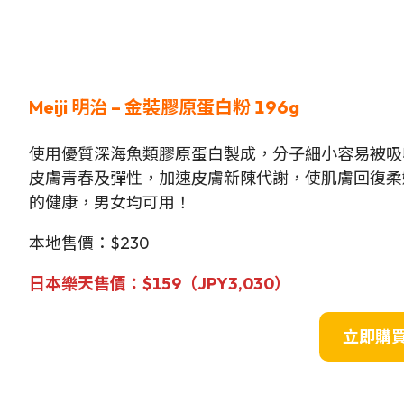
Meiji
明治 – 金裝膠原蛋白粉 196
g
使用優質深海魚類膠原蛋白製成，分子細小容易被吸
皮膚青春及彈性，加速皮膚新陳代謝，使肌膚回復柔
的健康，男女均可用！
本地售價：$230
日本樂天售價：
$159（JPY
3,030
）
立即購