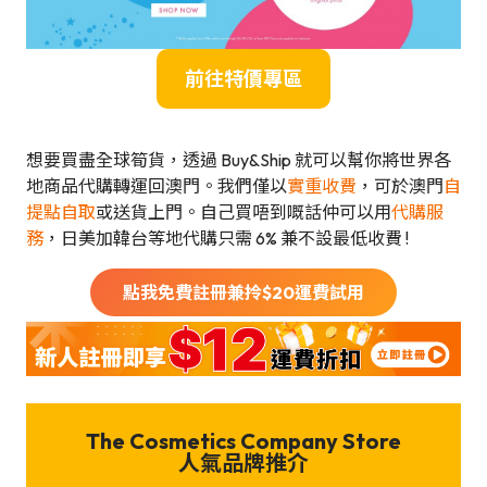
前往特價專區
想要買盡全球筍貨，透過 Buy&Ship 就可以幫你將世界各
地商品代購轉運回澳門。我們僅以
實重收費
，可於澳門
自
提點自取
或送貨上門。自己買唔到嘅話仲可以用
代購服
務
，日美加韓台等地代購只需 6% 兼不設最低收費 !
點我免費註冊兼拎$
20
運費試用
The Cosmetics Company Store
人氣品牌推介