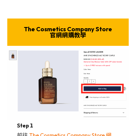
The Cosmetics Company Store
官網網購教學
Step 1
前往
The Cosmetics Company Store 網