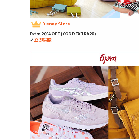
Disney Store
Extra 20% OFF (CODE:EXTRA20)
🔗
立即選購