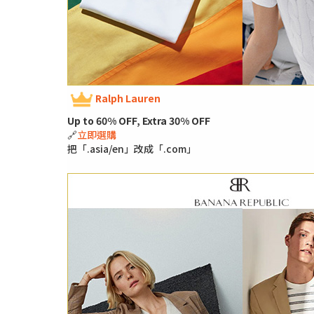
Ralph Lauren
Up to 60% OFF, Extra 30% OFF
🔗
立即選購
把「.asia/en」改成「.com」