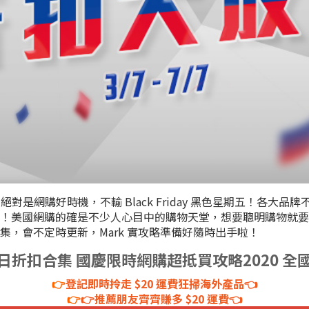
的開始，絕對是網購好時機，不輸 Black Friday 黑色星期五
美國網購的確是不少人心目中的購物天堂，想要聰明購物就要先懂得趁
，會不定時更新，Mark 實攻略準備好隨時出手啦！
日折扣合集 國慶限時網購超抵買攻略2020 全
👉
登記即時拎走 $20 運費狂掃海外產品👈
👉
👉推薦朋友齊齊賺多 $20 運費👈