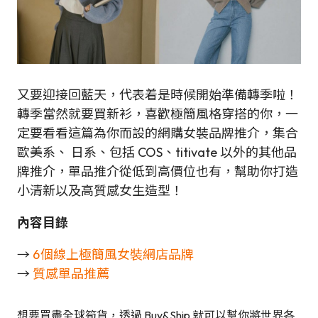
又要迎接回藍天，代表着是時候開始準備轉季啦！
轉季當然就要買新衫，喜歡極簡風格穿搭的你，一
定要看看這篇為你而設的網購女裝品牌推介，集合
歐美系、 日系、包括 COS、titivate 以外的其他品
牌推介，單品推介從低到高價位也有，幫助你打造
小清新以及高質感女生造型！
內容目錄
→
6個線上極簡風女裝網店品牌
→
質感單品推薦
想要買盡全球筍貨，透過 Buy&Ship 就可以幫你將世界各