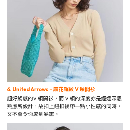
6. United Arrows
–
麻花羅紋 V 領開衫
超好觸感的
V 領開衫，而 V 領的深度亦是經過深思
熟慮所設計，故扣上鈕扣後帶一點小性感的同時，
又不會令你感到暴露。