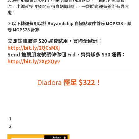
起轉運都係貴好多呀！小編唔係賣花讚花香，而係陳述緊事實
咋，小編就搵咗幾間有得直送嘅網店，一齊睇睇運費差距有幾大
啦！
＊以下轉運費用以於 Buyandship 自提點取件首磅 MOP$38，續
磅 MOP$28 計算
立即註冊取得 $20 運費試用，買均全歐洲：
http://bit.ly/2QCsMXj
Send 推薦朋友號碼俾你個 Frd，齊齊賺多 $30 運費：
http://bit.ly/2XgXQyv
Diadora
慳足 $322！