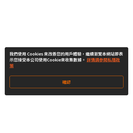
我們使用 Cookies 來改善您的用戶體驗，繼續瀏覽本網站即表
示您接受本公司使用Cookie來收集數據。
詳情請參閱私隱政
策
確認
關注我們