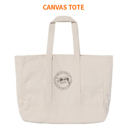
CANVAS TOTE