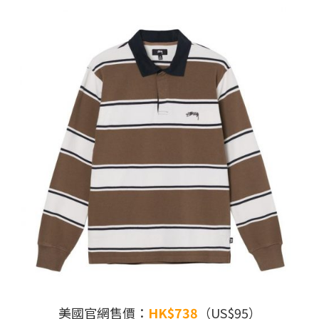
美國官網售價：
HK$738
（US$95）