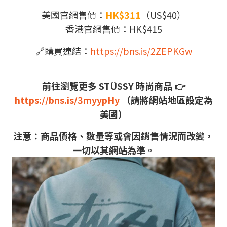
美國官網售價：
HK$311
（US$40）
香港官網售價：HK$415
🔗
購買連結：
https://bns.is/2ZEPKGw
前往瀏覽更多 STÜSSY
時尚商品
👉
https://bns.is/3myypHy
（請將網站地區設定為
美國）
注意：商品價格、數量等或會因銷售情況而改變，
一切以其網站為準。