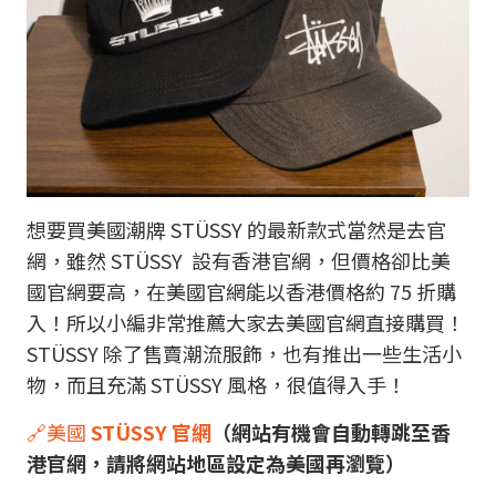
想要買美國潮牌 STÜSSY 的最新款式當然是去官
網，雖然 STÜSSY 設有香港官網，但價格卻比美
國官網要高，在美國官網能以香港價格約 75 折購
入！所以小編非常推薦大家去美國官網直接購買！
STÜSSY 除了售賣潮流服飾，也有推出一些生活小
物，而且充滿 STÜSSY 風格，很值得入手！
🔗美國
STÜSSY
官網
（網站有機會自動轉跳至香
港官網，請將網站地區設定為美國再瀏覽）