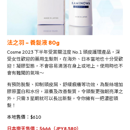
法之羽 – 養髮液 80g
Cosme 2023 下半年受賞關注度 No.1 頭皮護理產品，深
受女性歡迎的藥用生髮劑，在海外、日本當地也十分受歡
迎！凝膠型態，不會容易滴落在身上或地上。使用時也不
會有難聞的氣味～
有預防脫髮、抑制頭皮屑、舒緩痕癢等功效，為髮絲增加
膠原蛋白和水份，滋養及改善髮質，令頭髮更強韌亮澤之
外，只需 3 星期就可以長出新髮，令你擁有一把濃密頭
髮！
本地售價：$610
日本樂天售價：$466（JPY8,580）