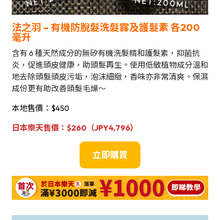
法之羽 – 有機防脫髮洗髮露及護髮素 各200
毫升
含有 6 種天然成分的無矽有機洗髮精和護髮素，抑菌抗
炎，促進頭皮健康，助頭髮再生。使用低敏植物成分溫和
地去除頭髮頭皮污垢，泡沫細緻，香味亦非常清爽。保濕
成份更有助改善頭髮毛燥～
本地售價：$450
日本樂天
售價
：
$260（JPY4,796）
立即購買