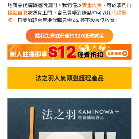
地商品代購轉運回澳門。我們僅以
實重收費
，可於澳門
自
提點自取
或送貨上門。自己買唔到嘅話仲可以用
代購服
務
，日美加韓台等地代購只需 6% 兼不設最低收費 !
點我免費註冊兼拎$
20
運費試用
法之羽人氣頭髮護理產品