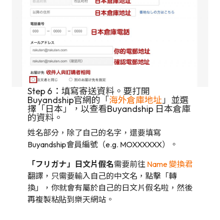
Step 6：填寫寄送資料。要打開
Buyandship官網的「
海外倉庫地址
」並選
擇「日本」，以查看Buyandship 日本倉庫
的資料。
姓名部分，除了自己的名字，還要填寫
Buyandship會員編號（e.g. MOXXXXXX）。
「フリガナ」日文片假名
需要前往
Name 變換君
翻譯，只需要輸入自己的中文名，點擊「轉
換」，你就會有屬於自己的日文片假名啦，然後
再複製粘貼到樂天網站。