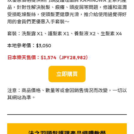
以優惠價格提供熱門頭皮護理品牌 KAMINOWA 全系列產
品，針對性解決脫髮、痕癢、頭皮屑等問題，修護和滋潤
受損乾燥髮絲，使頭髮更健康光滑，推介給使用過覺得好
用的會員們更優惠入手套裝～
套裝：洗髮露 X1、護髮素 X1、養髮液 X2、生髮素 X4
本地參考價：$3,050
日本
樂天
售價
：
$
1,574（JPY28,982）
立即購買
注意：商品價格、數量等或會因銷售情況而改變，一切以
其網站為準。
法之羽頭髮護理產品網購教學