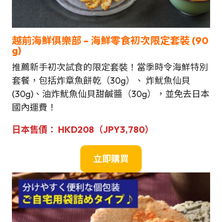
越前
海鮮俱樂部 – 海鮮
零食初次限定套裝
(90
g)
推薦新手初次試食的限定套裝！當季時令海鮮特別
套餐，包括炸章魚餅乾（30g）、 炸魷魚仙貝
(30g)、油炸魷魚仙貝甜鹹醬（30g），並免去日本
國內運費！
日本售價： HKD208（JPY3,780）
立即購買