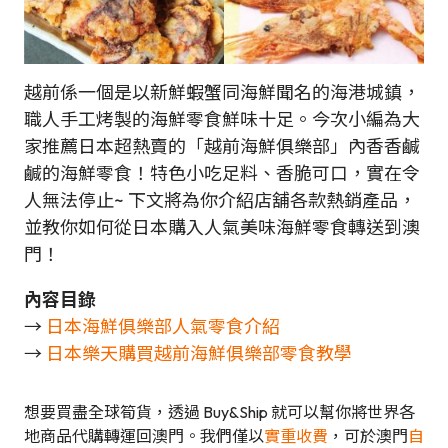
越前係一個是以新鮮蝦蟹同海鮮聞名的海港城鎮，
職人手工烤製的海鮮零食鮮味十足。今次小編為大
家推薦日本超熱賣的「越前海鮮俱樂部」內香香鹹
鹹的海鮮零食！特色小吃足料、香脆可口，實在令
人無法停止~ 下文將為你介紹店舖各款熱銷產品，
並教你如何從日本購入人氣美味海鮮零食轉送到澳
門！
內容目錄
→
日本海鮮俱樂部人氣零食介紹
→
日本樂天購買越前海鮮俱樂部零食教學
想要買盡全球筍貨，透過 Buy&Ship 就可以幫你將世界各
地商品代購轉運回澳門。我們僅以
實重收費
，可於澳門
自