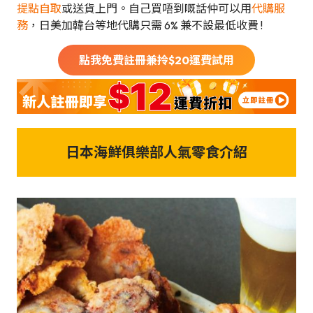
提點自取
或送貨上門。自己買唔到嘅話仲可以用
代購服
務
，日美加韓台等地代購只需 6% 兼不設最低收費 !
點我免費註冊兼拎$
20
運費試用
日本海鮮俱樂部人氣零食介紹