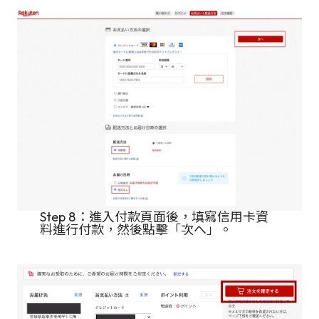
Step 8：進入付款頁面後，填寫信用卡資
料進行付款，然後點擊「次へ」。