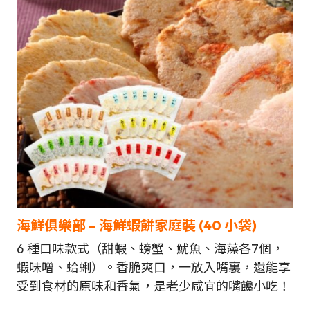
海鮮俱樂部 –
海鮮
蝦餅家庭裝
(40
小袋
)
6 種口味款式（甜蝦、螃蟹、魷魚、海藻各7個，
蝦味噌、蛤蜊）。香脆爽口，一放入嘴裏，還能享
受到食材的原味和香氣，是老少咸宜的嘴饞小吃！