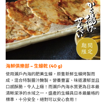
海鮮俱樂部 –
生蠔
乾
(40 g)
使用瀨戶內海的肥美生蠔，原隻新鮮生蠔烤製而
成，混合特製醬汁醃製。營養豐富、味道濃郁並且
口感酥脆，令人上癮！而瀨戶內海水質更為日本最
清晰潔淨的水域之一，盛產的生蠔具日本最嚴格的
標準，十分安全，絕對可以安心食用！