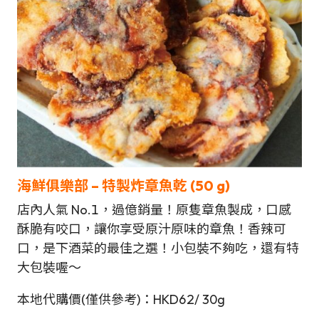
海鮮俱樂部 –
特製炸章魚乾
(50 g)
店內人氣 No.1，過億銷量！原隻章魚製成，口感
酥脆有咬口，讓你享受原汁原味的章魚！香辣可
口，是下酒菜的最佳之選！小包裝不夠吃，還有特
大包裝喔～
本地代購價(僅供參考)：HKD62/ 30g