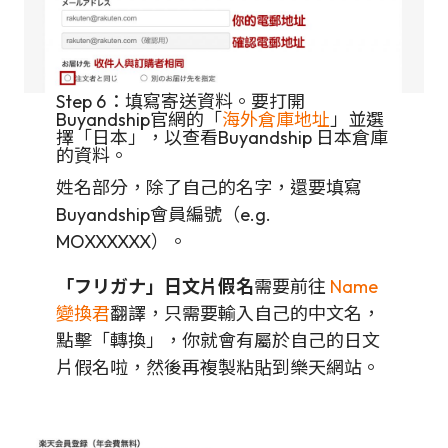
Step 6：填寫寄送資料。要打開
Buyandship官網的「
海外倉庫地址
」並選
擇「日本」，以查看Buyandship 日本倉庫
的資料。
姓名部分，除了自己的名字，還要填寫
Buyandship會員編號（e.g.
MOXXXXXX）。
「フリガナ」日文片假名
需要前往
Name
變換君
翻譯，只需要輸入自己的中文名，
點擊「轉換」，你就會有屬於自己的日文
片假名啦，然後再複製粘貼到樂天網站。