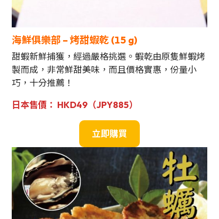
海鮮俱樂部 –
烤
甜蝦
乾
(15 g)
甜蝦新鮮捕獲，經過嚴格挑選。蝦乾由原隻鮮蝦烤
製而成，非常鮮甜美味，而且價格實惠，份量小
巧，十分推薦！
日本售價： HKD49（JPY885）
立即購買