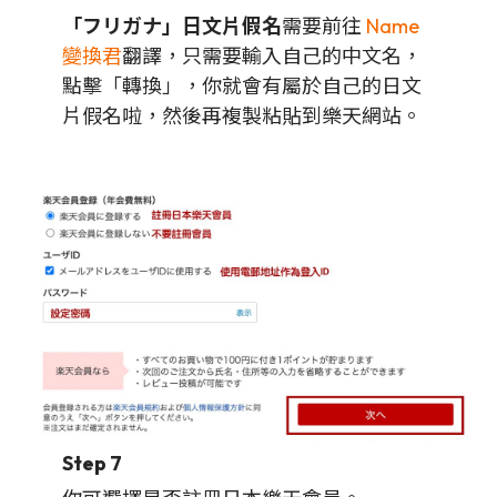
「フリガナ」日文片假名
需要前往
Name
變換君
翻譯，只需要輸入自己的中文名，
點擊「轉換」，你就會有屬於自己的日文
片假名啦，然後再複製粘貼到樂天網站。
Step 7