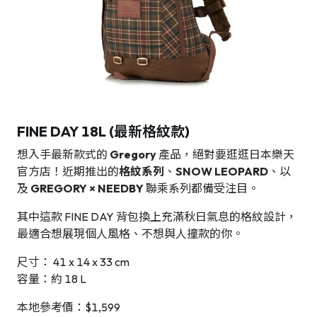
FINE DAY
18L
(最新格紋款)
想入手最新款式的
Gregory
產品，絕對要逛逛日本樂天
官方店！近期推出的
格紋系列
、
SNOW LEOPARD
、以
及
GREGORY × NEEDBY
聯乘系列都備受注目。
其中這款 FINE DAY 背包換上充滿秋日氣息的格紋設計，
最適合想展現個人風格、不想與人撞款的你。
尺寸： 41 x 14 x 33 cm
容量：約 18 L
本地參考價：$1,599