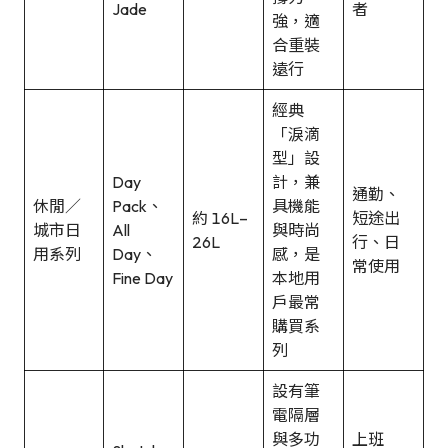
Jade
者
強，適
合重裝
遠行
經典
「淚滴
型」設
Day
計，兼
通勤、
休閒／
Pack、
具機能
約 16L–
短途出
城市日
All
與時尚
26L
行、日
用系列
Day、
感，是
常使用
Fine Day
本地用
戶最常
購買系
列
設有筆
電隔層
與多功
上班