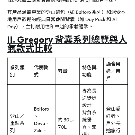
其產品涵蓋專業的登山背包（如 Baltoro 系列）和深受本
地用戶歡迎的經典
日常休閒背囊
（如 Day Pack 和 All
Day），主打耐用性和卓越的承載體驗。
II. Gregory 背囊系列總覽與人
氣款式比較
適合用
系列類
代表款
特色與
容量
途／用
別
式
功能
戶
專為長
途徒步
設計，
Baltoro
登山愛
背負系
登山／
、
好者、
約 30L–
統優
重裝系
Deva、
戶外長
70L
秀、支
列
Zulu、
途旅行
撐力