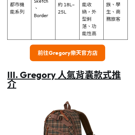
Sketch
都市機
約 18L–
能收
族、學
、
能系列
25L
納，外
生、商
Border
型俐
務旅客
落、功
能性高
前往Gregory樂天官方店
III. Gregory 人氣背囊款式推
介