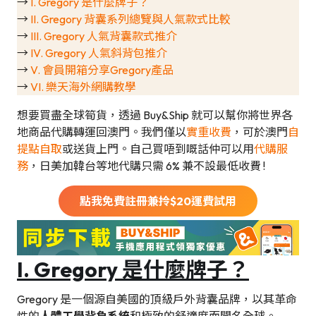
→
I. Gregory 是什麼牌子？
→
II. Gregory 背囊系列總覽與人氣款式比較
→
III. Gregory 人氣背囊款式推介
→
IV. Gregory 人氣斜背包推介
→
V. 會員開箱分享Gregory產品
→
VI. 樂天海外網購教學
想要買盡全球筍貨，透過 Buy&Ship 就可以幫你將世界各
地商品代購轉運回澳門。我們僅以
實重收費
，可於澳門
自
提點自取
或送貨上門。自己買唔到嘅話仲可以用
代購服
務
，日美加韓台等地代購只需 6% 兼不設最低收費 !
點我免費註冊兼拎$
20
運費試用
I. Gregory 是什麼牌子？
Gregory 是一個源自美國的頂級戶外背囊品牌，以其革命
性的
人體工學背負系統
和極致的舒適度而聞名全球。