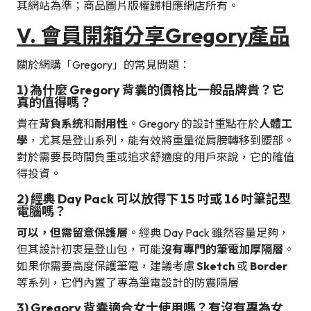
其網站為準；商品圖片版權歸相應網店所有。
V. 會員開箱分享
Gregory
產品
關於網購「Gregory」的常見問題：
1) 為什麼 Gregory 背囊的價格比一般品牌貴？它
真的值得嗎？
貴在
背負系統
和
耐用性
。Gregory 的設計重點在於
人體工
學
，尤其是登山系列，能有效將重量從肩膀轉移到腰部。
對於需要長時間負重或追求舒適度的用戶來說，它的確值
得投資。
2)
經典 Day Pack 可以放得下 15 吋或 16 吋筆記型
電腦嗎？
可以，但需留意保護層
。經典 Day Pack 雖然容量足夠，
但其設計初衷是登山包，可能
沒有專門的筆電加厚隔層
。
如果你需要高度保護筆電，建議考慮
Sketch
或
Border
等系列，它們內置了專為筆電設計的防震隔層
3) Gregory 背囊適合女士使用嗎？有沒有專為女