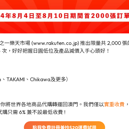
樂天市場 (www.rakuten.co.jp) 推出限量共 2,00
 5 次，好好把握日圓低位及產品減價入手心頭好！
on、TAKAMI、Chikawa及更多）
可以幫你將世界各地商品代購轉運回澳門。我們僅以
實重收費
只需 6% 兼不設最低收費 !
點我免費註冊兼拎$
20
運費試用