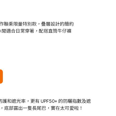
TORE 合作聯乘限量特別款，疊層設計的簡約
休閒適合日常穿著，配搭直筒牛仔褲
 防護和遮光率，更有 UPF50+ 的防曬指數及遮
，底部露出一隻長尾巴，實在太可愛啦！