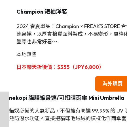
Champion
短袖洋裝
2024 春夏單品！Champion × FREAK’S S
連身裙，以厚實棉質面料製成，不易變形，風格
疊穿也非常好看～
本地無售
日本樂天折後價：$355（JPY6,800）
海外購買
nekopi 貓貓縮骨遮/可摺晴雨傘 Mini Umbrella
貓奴必備的人氣新品，不但擁有高達 99.99% 的 UV
熱防潑水功能。直接把貓咪毛絨絨的模樣化作雨傘套