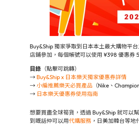
Buy&Ship 獨家爭取到日本本土最大購物平台之一
店鋪參加，每個帳號可以使用 ¥398 優惠券
目錄
（點擊可跳轉）
→
Buy&Ship x 日本樂天獨家優惠券詳情
→
小編推薦樂天必買產品
（Nike、Champi
→
日本樂天優惠券使用指南
想要買盡全球筍貨，透過 Buy&Ship 就
到嘅話仲可以用
代購服務
，日美加韓台等地代購