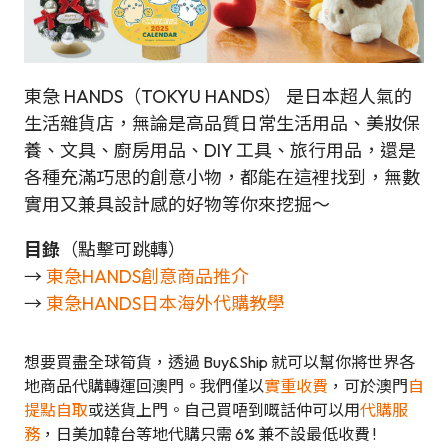
東急 HANDS（TOKYU HANDS） 是日本超人氣的
生活雜貨店，無論是高品質日常生活用品、美妝保
養、文具、廚房用品、DIY 工具、旅行用品，還是
各種充滿巧思的創意小物，都能在這裡找到，無數
實用又兼具設計感的好物等你來挖掘～
目錄
（點擊可跳轉）
→
東急HANDS創意商品推介
→
東急HANDS日本海外代購教學
想要買盡全球筍貨，透過 Buy&Ship 就可以幫你將世界各
地商品代購轉運回澳門。我們僅以
實重收費
，可於澳門
自
提點自取
或送貨上門。自己買唔到嘅話仲可以用
代購服
務
，日美加韓台等地代購只需 6% 兼不設最低收費 !