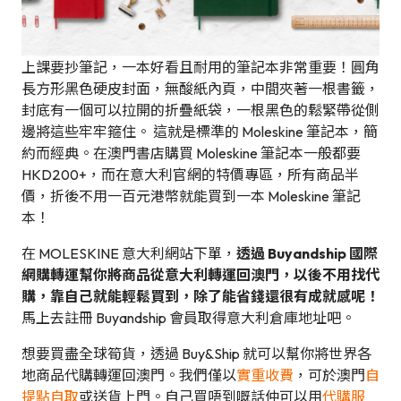
上課要抄筆記，一本好看且耐用的筆記本非常重要！圓角
長方形黑色硬皮封面，無酸紙內頁，中間夾著一根書籤，
封底有一個可以拉開的折疊紙袋，一根黑色的鬆緊帶從側
邊將這些牢牢箍住。 這就是標準的 Moleskine 筆記本，簡
約而經典。在澳門書店購買 Moleskine 筆記本一般都要
HKD200+，而在意大利官網的特價專區，所有商品半
價，折後不用一百元港幣就能買到一本 Moleskine 筆記
本！
在 MOLESKINE 意大利網站下單，
透過 Buyandship 國際
網購轉運幫你將商品從意大利轉運回澳門，以後不用找代
購，靠自己就能輕鬆買到，除了能省錢還很有成就感呢！
馬上去註冊 Buyandship 會員取得意大利倉庫地址吧。
想要買盡全球筍貨，透過 Buy&Ship 就可以幫你將世界各
地商品代購轉運回澳門。我們僅以
實重收費
，可於澳門
自
提點自取
或送貨上門。自己買唔到嘅話仲可以用
代購服