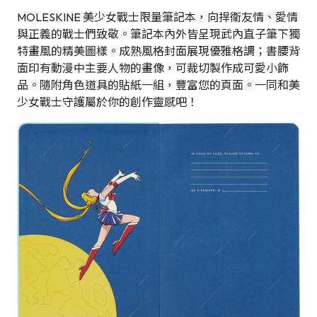
MOLESKINE 美少女戰士限量筆記本，向捍衛友情、愛情
與正義的戰士們致敬。筆記本內外皆呈現武內直子筆下獨
特畫風的精美圖樣。成熟風格封面展現優雅格調；書腰背
面印有動漫中主要人物的畫像，可裁切製作成可愛小飾
品。隨附角色道具的貼紙一組，豐富您的頁面。一同和美
少女戰士守護屬於你的創作靈感吧！