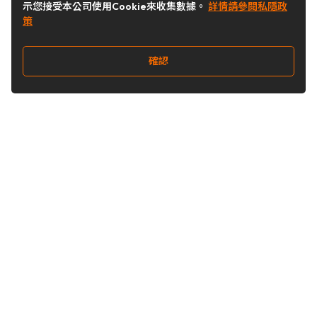
示您接受本公司使用Cookie來收集數據。
詳情請參閱私隱政
策
確認
關注我們
Buy&Ship 澳門
buyandship.goodies
關於 Buy&Ship
集運資訊