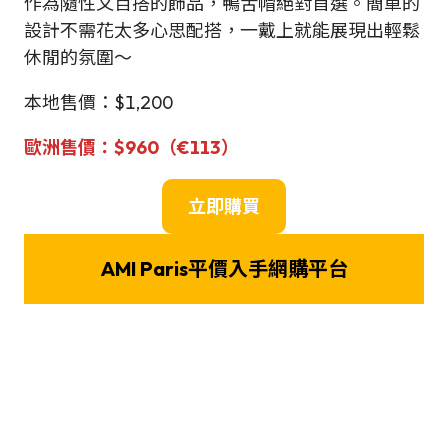
作為隨性又百搭的飾品，鴨舌帽絕對首選。簡單的
設計不需花太多心思配搭，一戴上就能展現出輕鬆
休閒的氛圍～
本地售價：$1,200
歐洲售價：$960（€113）
立即購買
AMI Paris平價入手網購平台