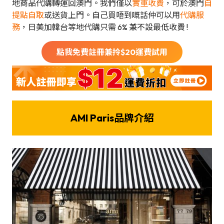
地商品代購轉運回澳門。我們僅以
實重收費
，可於澳門
自
提點自取
或送貨上門。自己買唔到嘅話仲可以用
代購服
務
，日美加韓台等地代購只需 6% 兼不設最低收費 !
點我免費註冊兼拎$
20
運費試用
AMI Paris品牌介紹