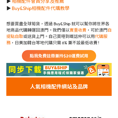
▶
相機配件會員分享及推薦
▶
Buy&Ship相機配件代購教學
想要買盡全球筍貨，透過 Buy&Ship 就可以幫你將世界各
地商品代購轉運回澳門。我們僅以
實重收費
，可於澳門
自
提點自取
或送貨上門。自己買唔到嘅話仲可以用
代購服
務
，日美加韓台等地代購只需 6% 兼不設最低收費 !
點我免費註冊兼拎$
20
運費試用
人氣
相機配件網
站及品牌