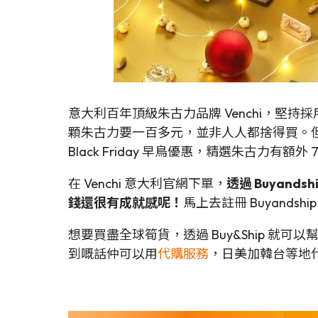
意大利百年頂級朱古力品牌 Venchi，堅
顆朱古力要一百多元，並非人人都捨得買。但原
Black Friday 早鳥優惠，精選朱古力有
在 Venchi 意大利官網下單，
透過 Buyan
錢還很有成就感呢！
馬上去註冊 Buyands
想要買盡全球筍貨，透過 Buy&Ship 就
到嘅話仲可以用
代購服務
，日美加韓台等地代購