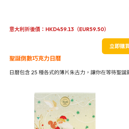
意大利折後價
：HKD459.13（EUR
59.50
）
立即購
聖誕倒數巧克力日曆
日曆包含 25 種各式的薄片朱古力，讓你在等待聖