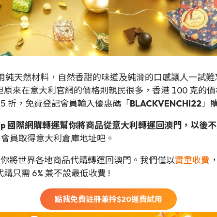
持採用純天然材料，自然香甜的味道及純滑的口感讓人一試難忘
來在意大利官網的價格則親民很多，香港 100 克的價格
額外 75 折，免費登記會員輸入優惠碼「
BLACKVENCHI22
」
dship 國際網購轉運幫你將商品從意大利轉運回澳門，
hip 會員取得意大利倉庫地址吧。
可以幫你將世界各地商品代購轉運回澳門。我們僅以
實重收費
只需 6% 兼不設最低收費 !
點我免費註冊兼拎$
20
運費試用