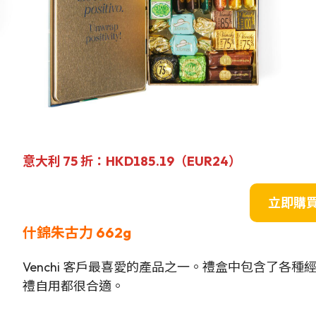
意大利 75 折
：HKD185.19（EUR24）
立即購
什錦朱古力 662g
Venchi 客戶最喜愛的產品之一。禮盒中包含了各
禮自用都很合適。