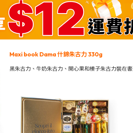
Maxi book Dama 什錦朱古力 330g
黑朱古力、牛奶朱古力、開心果和榛子朱古力裝在書形禮