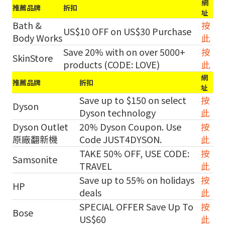
網
推薦品牌
折扣
址
Bath &
按
US$10 OFF on US$30 Purchase
Body Works
此
Save 20% with on over 5000+
按
SkinStore
products (CODE: LOVE)
此
網
推薦品牌
折扣
址
Save up to $150 on select
按
Dyson
Dyson technology
此
Dyson Outlet
20% Dyson Coupon. Use
按
原廠翻新機
Code JUST4DYSON.
此
TAKE 50% OFF, USE CODE:
按
Samsonite
TRAVEL
此
Save up to 55% on holidays
按
HP
deals
此
SPECIAL OFFER Save Up To
按
Bose
US$60
此