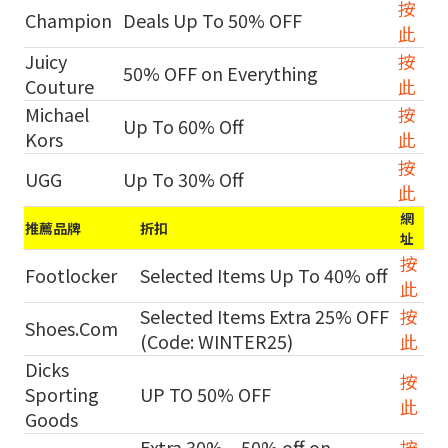
按
Champion
Deals Up To 50% OFF
此
Juicy
按
50% OFF on Everything
Couture
此
Michael
按
Up To 60% Off
Kors
此
按
UGG
Up To 30% Off
此
網
推薦品牌
折扣
址
按
Footlocker
Selected Items Up To 40% off
此
Selected Items Extra 25% OFF
按
Shoes.Com
(Code: WINTER25)
此
Dicks
按
Sporting
UP TO 50% OFF
此
Goods
Extra 30% – 50% off on
按