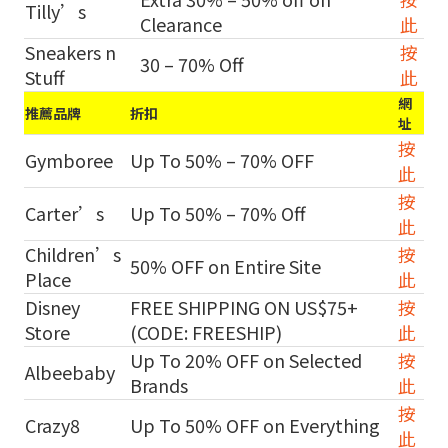
Tilly’s
Clearance
此
Sneakers n
按
30 – 70% Off
Stuff
此
網
推薦品牌
折扣
址
按
Gymboree
Up To 50% – 70% OFF
此
按
Carter’s
Up To 50% – 70% Off
此
Children’s
按
50% OFF on Entire Site
Place
此
Disney
FREE SHIPPING ON US$75+
按
Store
(CODE: FREESHIP)
此
Up To 20% OFF on Selected
按
Albeebaby
Brands
此
按
Crazy8
Up To 50% OFF on Everything
此