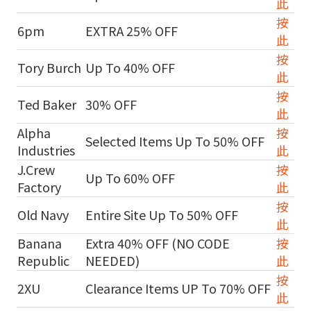
此
按
6pm
EXTRA 25% OFF
此
按
Tory Burch
Up To 40% OFF
此
按
Ted Baker
30% OFF
此
Alpha
按
Selected Items Up To 50% OFF
Industries
此
J.Crew
按
Up To 60% OFF
Factory
此
按
Old Navy
Entire Site Up To 50% OFF
此
Banana
Extra 40% OFF (NO CODE
按
Republic
NEEDED)
此
按
2XU
Clearance Items UP To 70% OFF
此