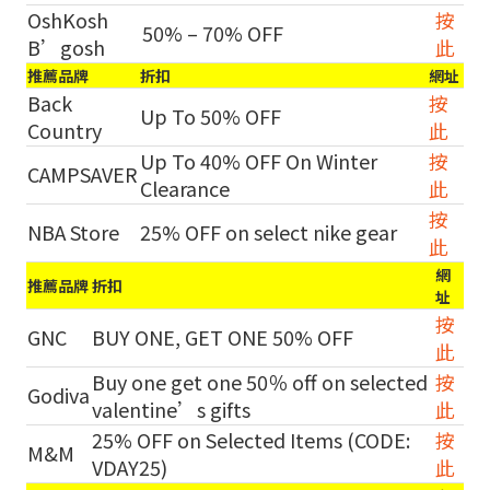
OshKosh
按
50% – 70% OFF
B’gosh
此
推薦品牌
折扣
網址
Back
按
Up To 50% OFF
Country
此
Up To 40% OFF On Winter
按
CAMPSAVER
Clearance
此
按
NBA Store
25% OFF on select nike gear
此
網
推薦品牌
折扣
址
按
GNC
BUY ONE, GET ONE 50% OFF
此
Buy one get one 50％ off on selected
按
Godiva
valentine’s gifts
此
25% OFF on Selected Items (CODE:
按
M&M
VDAY25)
此