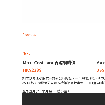
Previous
Next
Maxi-Cosi Lara 香港網購價
Max
HK$2339
US$
如果想同埋小朋友一齊去旅行的話，一架夠輕身嘅 BB 車真
為 14 磅，摺疊後可以放入機艙頂層行李架，而且堅固耐用，又
產品適用於 6 個月至 50 磅小童。