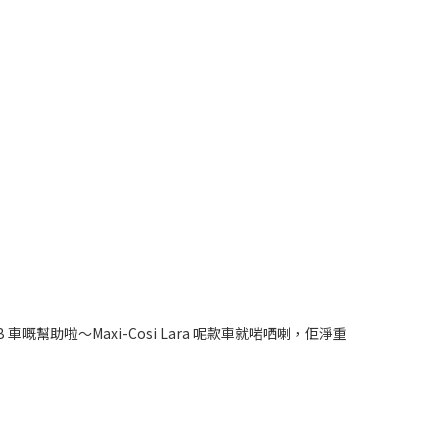
助啦～Maxi-Cosi Lara 呢款車就啱哂喇，佢淨重