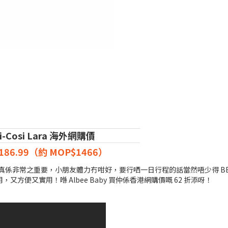
i-Cosi Lara 海外網購價
186.99（約 MOP$1466）
係非常之重要，小朋友體力冇咁好，要行哂一日行程的話當然唔少得 BB 車嘅幫
方便又實用！喺 Albee Baby 買仲係香港網購價嘅 62 折添呀！