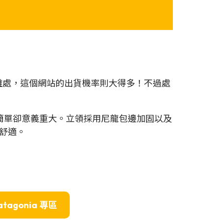
單的難處，這個網站的出貨機率則大得多！不過處
eece，設計簡單卻意義重大。立領採用尼龍包邊加固以及
舒適。
atagonia
專區