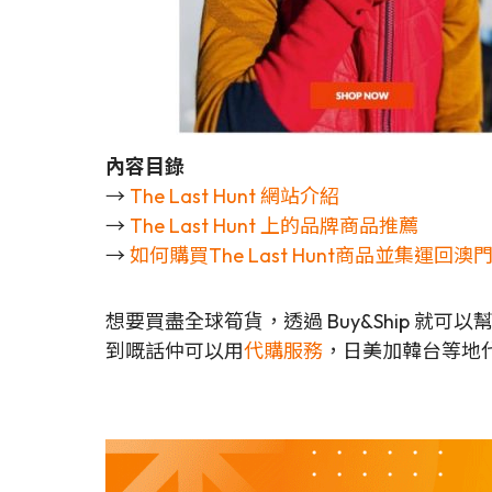
內容目錄
→
The Last Hunt 網站介紹
→
The Last Hunt 上的品牌商品推薦
→
如何購買The Last Hunt商品並集運回澳
想要買盡全球筍貨，透過 Buy&Ship 就
到嘅話仲可以用
代購服務
，日美加韓台等地代購