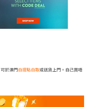
，可於澳門
自提點自取
或送貨上門。自己買唔