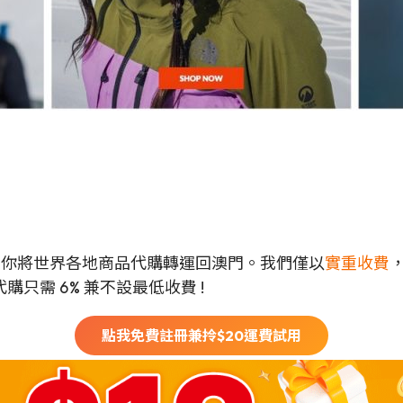
門
可以幫你將世界各地商品代購轉運回澳門。我們僅以
實重收費
只需 6% 兼不設最低收費 !
點我免費註冊兼拎$
20
運費試用