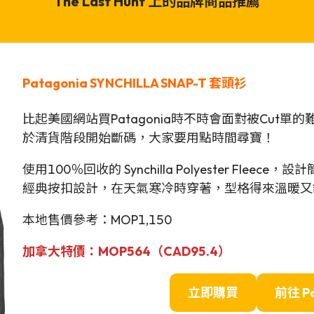
The Last Hunt 上的品牌商品推薦
Patagonia SYNCHILLA SNAP-T 套頭衫
比起美國網站買Patagonia時不時會面對被Cut
於清貨階段開始斷碼，大家要用點時間尋寶！
使用100％回收的 Synchilla Polyester Fl
經典按扣設計，在天氣寒冷時穿著，型格得來溫暖又
本地售價參考：MOP1,150
加拿大特價：MOP564（CAD
95.4
）
立即購買
前往
P