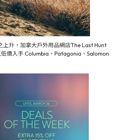
拿大戶外用品網店The Last Hunt
Columbia、Patagonia、Salomon