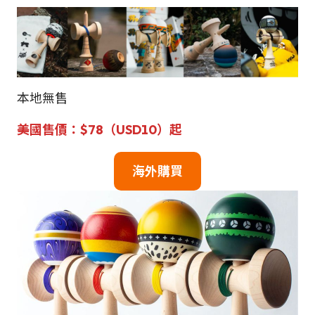
本地無售
美國售價：$78（USD10）
起
海外購買