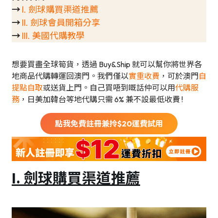
→
I. 劍球購買渠道推薦
→
II. 劍球會員開箱分享
→
III. 美國代購教學
想要買盡全球筍貨，透過 Buy&Ship 就可以幫你將世界各
地商品代購轉運回澳門。我們僅以
實重收費
，可於澳門
自
提點自取
或送貨上門。自己買唔到嘅話仲可以用
代購服
務
，日美加韓台等地代購只需 6% 兼不設最低收費 !
點我免費註冊兼拎$
20
運費試用
I. 劍球購買渠道推薦