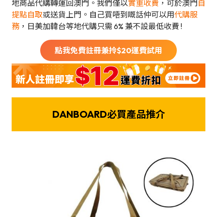
地商品代購轉運回澳門。我們僅以
實重收費
，可於澳門
自
提點自取
或送貨上門。自己買唔到嘅話仲可以用
代購服
務
，日美加韓台等地代購只需 6% 兼不設最低收費 !
點我免費註冊兼拎$
20
運費試用
DANBOARD必買產品推介