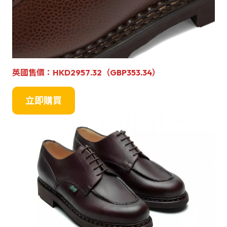
英國
售
價：
HKD2957.32（GBP353.34）
立即購買