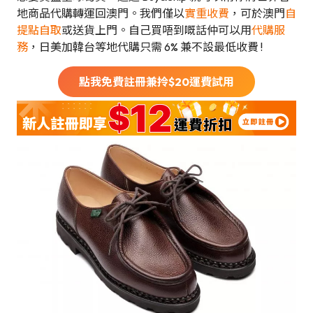
地商品代購轉運回澳門。我們僅以
實重收費
，可於澳門
自
提點自取
或送貨上門。自己買唔到嘅話仲可以用
代購服
務
，日美加韓台等地代購只需 6% 兼不設最低收費 !
點我免費註冊兼拎$
20
運費試用