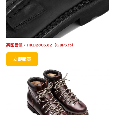
英國
售
價：
HKD2803.82（GBP335）
立即購買