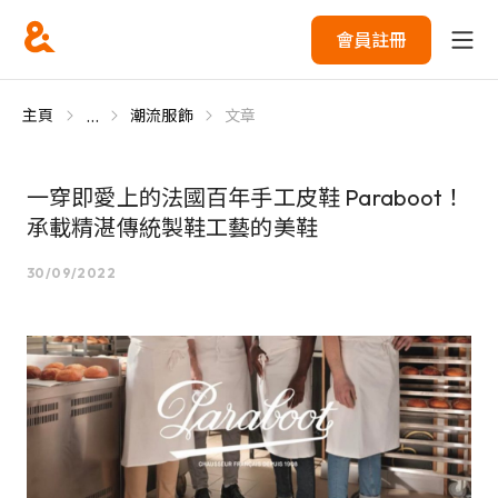
會員註冊
...
主頁
潮流服飾
文章
一穿即愛上的法國百年手工皮鞋 Paraboot！
承載精湛傳統製鞋工藝的美鞋
30/09/2022