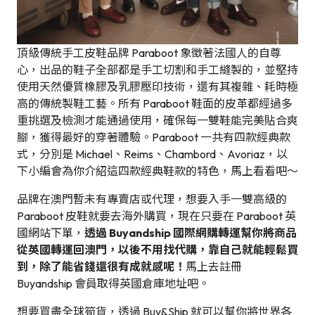
頂級傳統手工皮鞋品牌 Paraboot 象徵著法國人的自尊
心，出品的鞋子全部都是手工切割和手工縫製的，並堅持
使用天然優質橡膠及乳膠壓印技術，還有其複雜、耗時極
高的傳統製鞋工藝。所有 Paraboot 鞋面的皮革都經過多
重挑選及檢測才能通過使用，確保每一雙鞋能完美貼合爽
腳，獲得最好的穿著體驗。Paraboot 一共有四款經典款
式，分別是 Michael、Reims、Chambord、Avoriaz，以
下小編會為你介紹這四款經典鞋款的特色，馬上看看吧～
品牌在澳門暫未有專賣店或代理，想要入手一雙高級的
Paraboot 皮鞋就要去海外購買，現在只要在 Paraboot 英
國網站下單，
透過 Buyandship 國際網購轉運幫你將商品
從英國轉運回澳門，以後不用找代購，靠自己就能輕鬆買
到，除了能省錢還很有成就感呢！
馬上去註冊
Buyandship 會員取得英國倉庫地址吧。
想要買盡全球筍貨，透過 Buy&Ship 就可以幫你將世界各