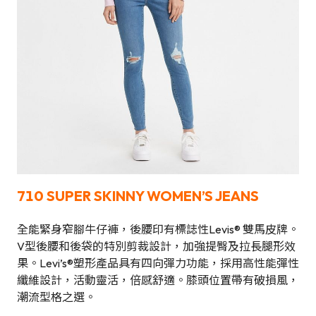
710 SUPER SKINNY WOMEN’S JEANS
全能緊身窄腳牛仔褲，後腰印有標誌性Levis® 雙馬皮牌。
V型後腰和後袋的特別剪裁設計，加強提臀及拉長腿形效
果。Levi’s®塑形產品具有四向彈力功能，採用高性能彈性
纖維設計，活動靈活，倍感舒適。膝頭位置帶有破損風，
潮流型格之選。