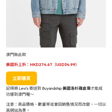
澳門無此款
美國折上折：
HKD274.67（USD34.99）
立即購買
記得將 Levi’s 寄送到 Buyandship
美國洛杉磯倉庫
才能成
功運到澳門喔～
注意：商品價格、數量等或會因銷售情況而改變，一切以
其網站為準。