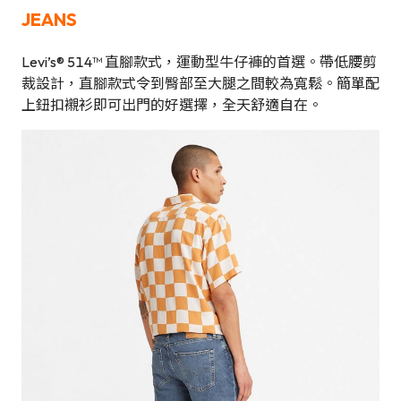
JEANS
Levi’s® 514™ 直腳款式，運動型牛仔褲的首選。帶低腰剪
裁設計，直腳款式令到臀部至大腿之間較為寬鬆。簡單配
上鈕扣襯衫即可出門的好選擇，全天舒適自在。