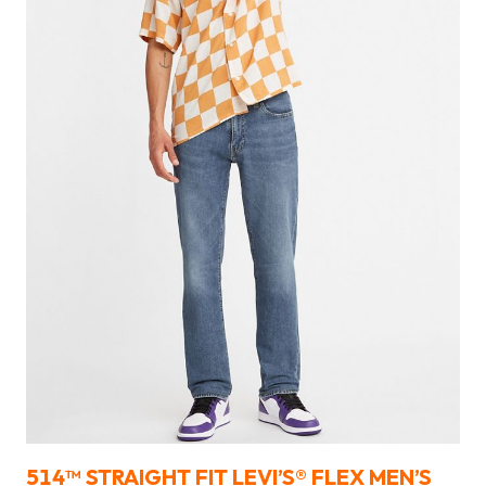
514™ STRAIGHT FIT LEVI’S® FLEX MEN’S