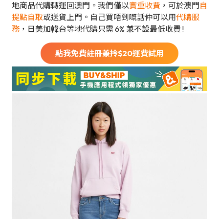
地商品代購轉運回澳門。我們僅以
實重收費
，可於澳門
自
提點自取
或送貨上門。自己買唔到嘅話仲可以用
代購服
務
，日美加韓台等地代購只需 6% 兼不設最低收費 !
點我免費註冊兼拎$
20
運費試用