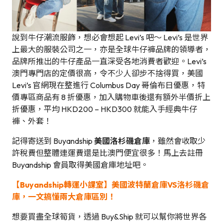
說到牛仔潮流服飾，想必會想起 Levi’s 吧～ Levi’s 是世界
上最大的服裝公司之一，亦是全球牛仔褲品牌的領導者，
品牌所推出的牛仔產品一直深受各地消費者歡迎。Levi’s
澳門專門店的定價很高，令不少人卻步不捨得買，美國
Levi’s 官網現在整進行 Columbus Day 哥倫布日優惠，特
價專區商品有 8 折優惠，加入購物車後還有額外半價折上
折優惠，平均 HKD200 – HKD300 就能入手經典牛仔
褲、外套！
記得寄送到 Buyandship
美國洛杉磯倉庫
，雖然會收取少
許稅費但整體連運費還是比澳門便宜很多！馬上去註冊
Buyandship 會員取得美國倉庫地址吧。
【Buyandship轉運小課室】美國波特蘭倉庫VS洛杉磯倉
庫，一文搞懂兩大倉庫區別！
想要買盡全球筍貨，透過 Buy&Ship 就可以幫你將世界各