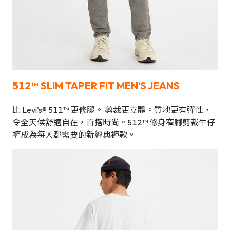
512™ SLIM TAPER FIT MEN’S JEANS
比 Levi’s® 511™ 更修腿。 剪裁更立體。質地更有彈性，
令全天侯舒適自在，百搭時尚。512™ 修身窄腳剪裁牛仔
褲成為每人都需要的新經典褲款。