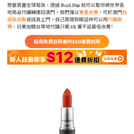
想要買盡全球筍貨，透過 Buy&Ship 就可以幫你將世界各
地商品代購轉運回澳門。我們僅以
實重收費
，可於澳門
自
提點自取
或送貨上門。自己買唔到嘅話仲可以用
代購服
務
，日美加韓台等地代購只需 6% 兼不設最低收費 !
點我免費註冊兼拎$
20
運費試用