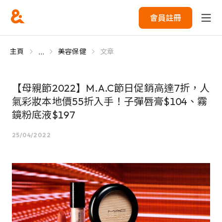
會員註冊
...
主頁
美容保健
文章
【母親節2022】M.A.C節日促銷高達7折，人
氣彩妝本地價55折入手！子彈唇膏$104、霧
鏡粉底液$197
25/04/2022