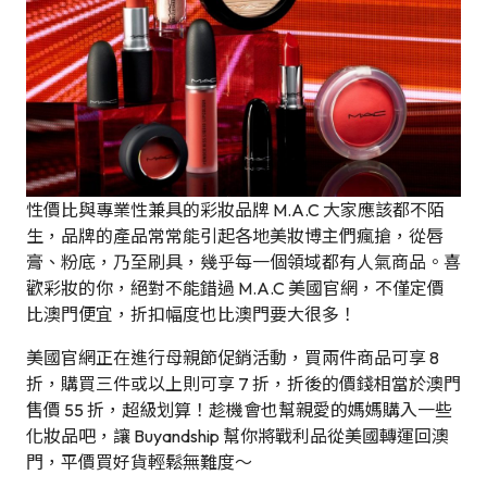
性價比與專業性兼具的彩妝品牌 M.A.C 大家應該都不陌
生，品牌的產品常常能引起各地美妝博主們瘋搶，從唇
膏、粉底，乃至刷具，幾乎每一個領域都有人氣商品。喜
歡彩妝的你，絕對不能錯過 M.A.C 美國官網，不僅定價
比澳門便宜，折扣幅度也比澳門要大很多！
美國官網正在進行母親節促銷活動，買兩件商品可享 8
折，購買三件或以上則可享 7 折，折後的價錢相當於澳門
售價 55 折，超級划算！趁機會也幫親愛的媽媽購入一些
化妝品吧，讓 Buyandship 幫你將戰利品從美國轉運回澳
門，平價買好貨輕鬆無難度～