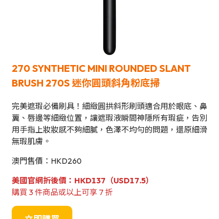
270 SYNTHETIC MINI ROUNDED SLANT
BRUSH
270S 迷你圓頭斜角粉底掃
完美遮瑕必備刷具！細緻圓拱斜形刷頭適合用於眼底、鼻
翼、唇邊等細緻位置，讓遮瑕液瞬間神隱所有瑕疵，告別
用手指上妝妝感不夠細膩，色澤不均勻的問題，還原細滑
無瑕肌膚。
澳門售價：HKD260
美國官網折後價：HKD137（USD17.5）
購買 3 件商品或以上可享 7 折