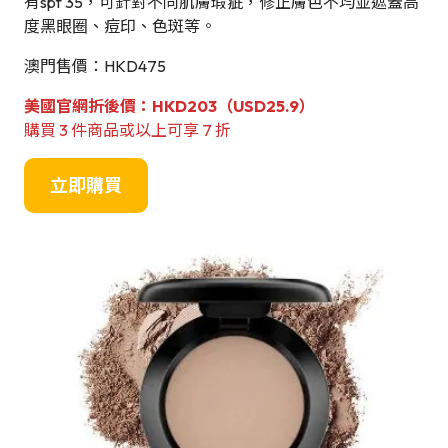
有spf 35，可針對不同肌膚瑕疵，修正膚色不均並遮蓋高
度黑眼圈、痘印、色斑等。
澳門售價：HKD475
美國官網折後價：HKD203（USD25.9）
購買 3 件商品或以上可享 7 折
立即購買