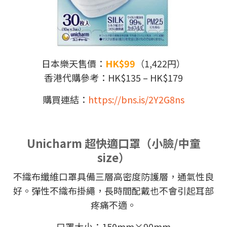
日本樂天售價：
HK$99
（1,422円）
香港代購參考：HK$135 – HK$179
購買連結：
https://bns.is/2Y2G8ns
Unicharm 超快適口罩
（
小臉/中童
size
）
不織布纖維口罩具備三層高密度防護層，通氣性良
好。彈性不織布掛繩，長時間配戴也不會引起耳部
疼痛不適。
口罩大小：150mm×90mm