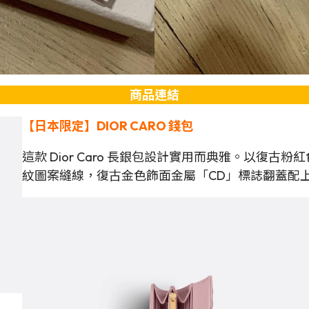
商品連結
【日本限定】DIOR CARO 錢包
這款 Dior Caro 長銀包設計實用而典雅。以復古粉
紋圖案縫線，復古金色飾面金屬「CD」標誌翻蓋配