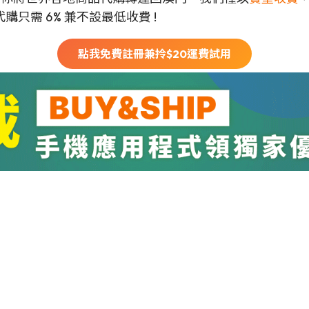
只需 6% 兼不設最低收費 !
點我免費註冊兼拎$
20
運費試用