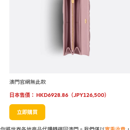
澳門官網無此款
日本售價： HKD6928.86（JPY
126,500
）
立即購買
可以幫你將世界各地商品代購轉運回澳門。我們僅以
實重收費