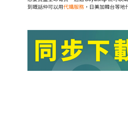
到嘅話仲可以用
代購服務
，日美加韓台等地代購