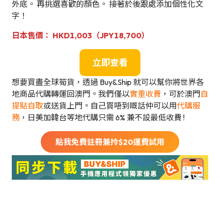
外底。 再挑選喜歡的顏色。 接著於後跟處添加個性化文
字！
日本售價： HKD1,003（JPY18,700）
立即查看
想要買盡全球筍貨，透過 Buy&Ship 就可以幫你將世界各
地商品代購轉運回澳門。我們僅以
實重收費
，可於澳門
自
提點自取
或送貨上門。自己買唔到嘅話仲可以用
代購服
務
，日美加韓台等地代購只需 6% 兼不設最低收費 !
點我免費註冊兼拎$
20
運費試用