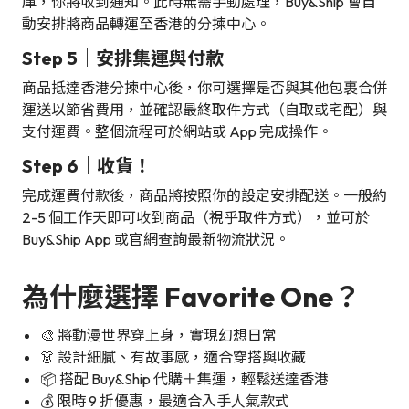
庫，你將收到通知。此時無需手動處理，Buy&Ship 會自
動安排將商品轉運至香港的分揀中心。
Step 5｜安排集運與付款
商品抵達香港分揀中心後，你可選擇是否與其他包裹合併
運送以節省費用，並確認最終取件方式（自取或宅配）與
支付運費。整個流程可於網站或 App 完成操作。
Step 6｜收貨！
完成運費付款後，商品將按照你的設定安排配送。一般約
2-5 個工作天即可收到商品（視乎取件方式），並可於
Buy&Ship App 或官網查詢最新物流狀況。
為什麼選擇 Favorite One？
🎨 將動漫世界穿上身，實現幻想日常
👗 設計細膩、有故事感，適合穿搭與收藏
📦 搭配 Buy&Ship 代購＋集運，輕鬆送達香港
💰 限時 9 折優惠，最適合入手人氣款式