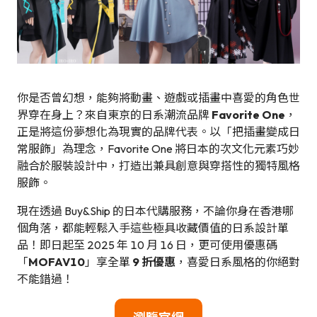
你是否曾幻想，能夠將動畫、遊戲或插畫中喜愛的角色世
界穿在身上？來自東京的日系潮流品牌
Favorite One
，
正是將這份夢想化為現實的品牌代表。以「把插畫變成日
常服飾」為理念，Favorite One 將日本的次文化元素巧妙
融合於服裝設計中，打造出兼具創意與穿搭性的獨特風格
服飾。
現在透過 Buy&Ship 的日本代購服務，不論你身在香港哪
個角落，都能輕鬆入手這些極具收藏價值的日系設計單
品！即日起至 2025 年 10 月 16 日，更可使用優惠碼
「
MOFAV10
」享全單
9 折優惠
，喜愛日系風格的你絕對
不能錯過！