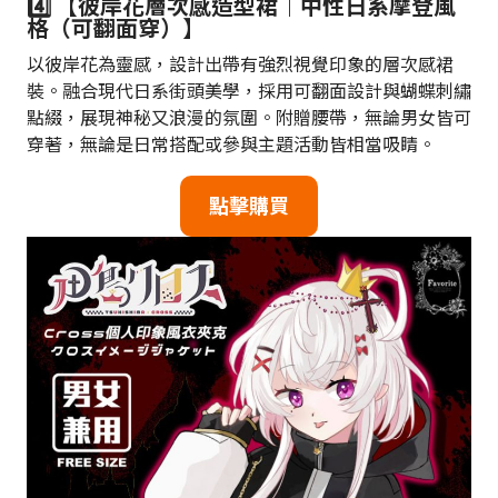
4️⃣ 【彼岸花層次感造型裙｜中性日系摩登風
格（可翻面穿）】
以彼岸花為靈感，設計出帶有強烈視覺印象的層次感裙
裝。融合現代日系街頭美學，採用可翻面設計與蝴蝶刺繡
點綴，展現神秘又浪漫的氛圍。附贈腰帶，無論男女皆可
穿著，無論是日常搭配或參與主題活動皆相當吸睛。
點擊購買