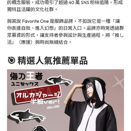
的概念服裝，成功吸引了超過 40 萬 SNS 粉絲追隨，形成
獨特且活躍的文化社群。
與其說 Favorite One 是服飾品牌，不如說它是一種「讓
你表達自我、進入幻想」的日常入口。品牌亦時常透過群
眾募資的形式，讓支持者參與設計與生產過程，將「推し
活」（應援）與時尚無縫結合。
🎯 精選人氣推薦單品