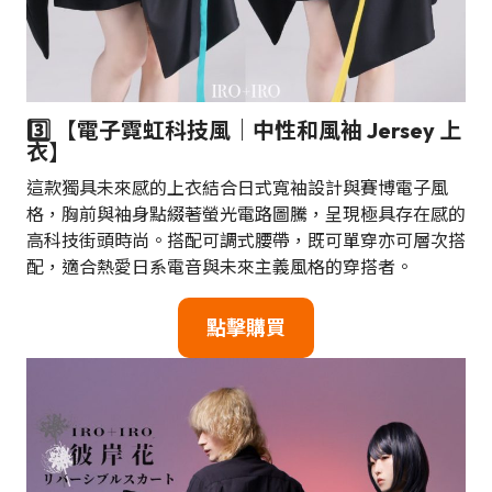
3️⃣ 【電子霓虹科技風｜中性和風袖 Jersey 上
衣】
這款獨具未來感的上衣結合日式寬袖設計與賽博電子風
格，胸前與袖身點綴著螢光電路圖騰，呈現極具存在感的
高科技街頭時尚。搭配可調式腰帶，既可單穿亦可層次搭
配，適合熱愛日系電音與未來主義風格的穿搭者。
點擊購買