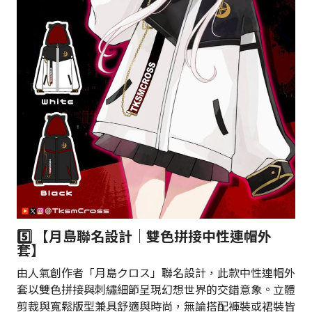
5️⃣ 【月島聯名設計｜雙色拼接中性連帽外
套】
由人氣創作者「月島クロス」聯名設計，此款中性連帽外
套以雙色拼接與刺繡細節呈現幻想世界的交錯意象。立體
剪裁與寬鬆版型兼具舒適與時尚，無論搭配褲裝或裙裝皆