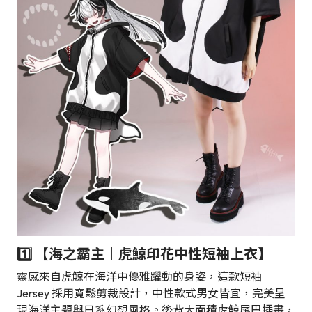
1️⃣ 【海之霸主｜虎鯨印花中性短袖上衣】
靈感來自虎鯨在海洋中優雅躍動的身姿，這款短袖
Jersey 採用寬鬆剪裁設計，中性款式男女皆宜，完美呈
現海洋主題與日系幻想風格。後背大面積虎鯨尾巴插畫，